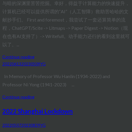
与暗的深渊里苦苦挖掘。幸好，得益于计算能力的快速提升，
计算机已经可以提供所谓的“AI”（人工智障）救助苦哈哈的文
献抄手们。 First and foremost，我尝试了一套还算简单的流
程，ChatGPT/Scite -> Litmaps -> Paper Digest -> Notion（现
在也有AI支持了）-> Writefull。动手能力还行的看到这里就可
以了。...
Continue reading
20220613
20230509
YG
In Memory of Professor Wu Hanlin (1934-2022) and
Professor Ni Yong (1941-2023) ...
Continue reading
2022 Shanghai Lockdown
20220507
20230829
YG