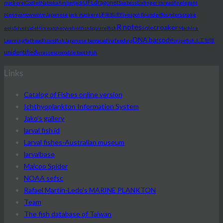
UFL
dragonet
mackerel
Codlet
Nabeka
Amberjack
Seabass
Sixfinger threadfin
elegant
blenny
arrowworm
Japanese jack mackerel
矛尾鰕虎
Fivespot flounder
flounders
snake
R notes
croaker
sole
eels
Silverside
Hime
archery
velvetfish
Squirrelfish
Machine
DNA barcode
Learning
flathead
lizardfish
Japanese barracudina
feeding
snipefish
人工智障
unidentified
wrasses
crocodile toothfish
Links
Catalog of Fishes online version
Ichthyoplankton Information System
Jako's gallery
larval fish id
Larval fishes-Australian museum
larvalbase
Maicoo Spider
NOAA sefsc
Rafael Martín-Ledo's MARINE PLANKTON
Team
The fish database of Taiwan