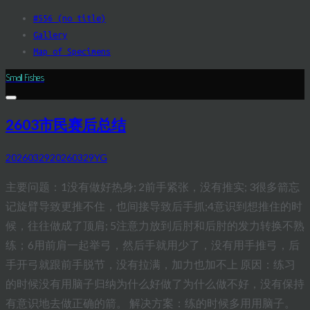
Skip
#556 (no title)
to
Gallery
content
Map of Specimens
Small Fishes
2603市民赛后总结
20260329
20260329
YG
主要问题：1没有做好热身; 2前手紧张，没有推实; 3很多箭忘
记旋臂导致更推不住，也间接导致后手抓;4意识到想推住的时
候，往往做成了顶肩; 5注意力放到后肘和后肘的发力转换不熟
练；6用前肩一起举弓，然后手就用少了，没有用手推弓，后
手开弓就跟前手脱节，没有拉满，加力也加不上 原因：练习
的时候没有用脑子归纳为什么好做了为什么做不好，没有保持
有意识地去做正确的箭。 解决方案：练的时候多用用脑子。