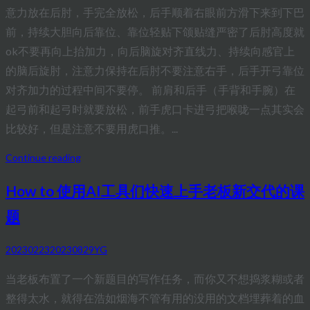
意力放在后肘，手完全放松，后手顺着右眼前方滑下来到下巴
前，持续大胆向后靠位、靠位轻贴下颌贴缝严密了后肘高度就
ok不要再向上抬加力，向后脑旋对齐直线力、持续向感官上
的脑后旋肘，注意力保持在后肘不要注意右手，后手开弓靠位
对齐加力的过程中间不要停。 前肩和后手（手背和手腕）在
起弓前和起弓时就要放松，前手虎口卡进弓把喉咙一点其实会
比较好，但是注意不要用虎口推。...
Continue reading
How to 使用AI工具们快速上手老板新交代的课
题
20230223
20230829
YG
当老板布置了一个新题目的写作任务，而你又不想捣浆糊或者
整得太水，就得在浩如烟海不管有用的没用的文档埋葬着的血