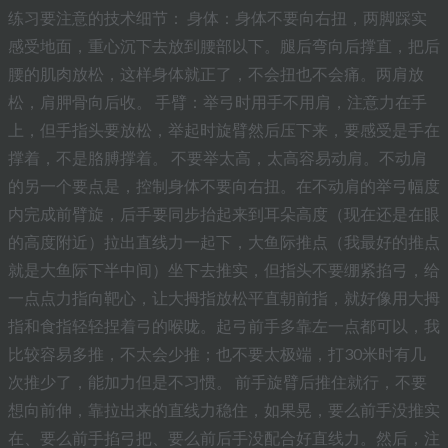
练习要注意的技术细节： 身体：身体不要向右扭，两脚踩实
感受地面，重心沉下去放到腰部以下。腿后弯向后撑直，把后
腰的肌肉放松，这样身体就正了，不会扭也不会痛。两肩放
松，肩胛骨向后收。 手臂：举弓时用手不用肩，注意力在手
上，但手指头要放松，举起时旋臂然后压下来，要感受是手在
撑着，不是胳膊撑着。 不要举太高，太高容易动肩。不动肩
的另一个要点是，控制身体不要向右扭。在不动肩的举弓幅度
内完成前臂旋，后手要同步抬起来到耳朵高度（现在还是在眼
的高度附近）拉出直线力一起下，大鱼际推点（我最好的推点
就是大鱼际下半中间）坐下去推实，但指头不要绷紧掐弓，给
一点点力指向靶心，让大拇指放松平直朝前指，就好像用大拇
指和食指轻轻捏着弓的喉咙。起弓前手多靠左一点都可以，我
比较容易多推，不太会少推；也不要太极端，打30米时有几
次推少了，能加力但是不习惯。 前手旋臂后推住就行，不要
想向前伸，靠拉出来的直线力稳住，如果晃，要么前手没推实
在、要么前手掐弓把、要么前后手没配合好直线力。然后，注