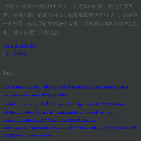
“印度人”於我 跟我合租的室友，亦是我的同事。因他皮膚黑
黝、身材圓潤、健康得可怕，我常常戲稱他“印度人”，還跟他
一同杜撰了個似是而非的身份背景，用來跟新同事和新學生扯
淡。 還未曾遇到不相信的。...
Continue reading
1
2
…
7
Next
Posts
pagination
Tags
small yellow croaker
ponyfish
mackerel
Bristlemouth
UFO
plankton
Red-spotted
SG
large yellow
bandfish
Mottled spinefoot
goby
Lanternfish
croaker
grouper
moonfish
Butterfish
Milkfish
parasite
Burrowing
frogfish
goby
Threadsail filefish
Congaturi halfbeak
Japanese scad
Short-headed
angler
eco notes
blenny
rudderfish
bullseye
dolphinfish
Spotted
hairtail
Schoolmaster
scad
stargazer
snailfish
Glowbelly
Wavyband sole
伪镖水蚤
sea robin
斑
尾刺鰕虎
Zebra sole
seahorse
Pacific